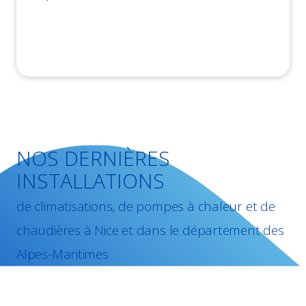
NOS DERNIÈRES
INSTALLATIONS
de climatisations, de pompes à chaleur et de
chaudières à Nice et dans le département des
Alpes-Maritimes.