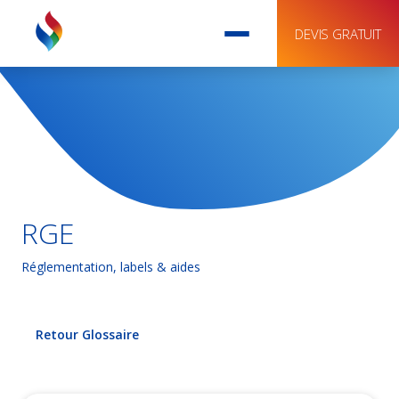
DEVIS GRATUIT
RGE
Réglementation, labels & aides
Retour Glossaire