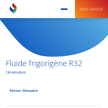
DEVIS GRATUIT
Fluide frigorigène R32
Climatisation
Retour Glossaire