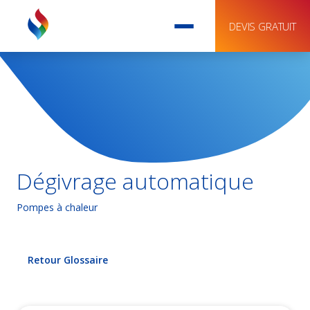
DEVIS GRATUIT
Dégivrage automatique
Pompes à chaleur
Retour Glossaire