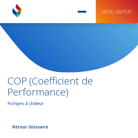
DEVIS GRATUIT
COP (Coefficient de
Performance)
Pompes à chaleur
Retour Glossaire