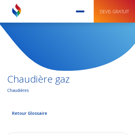
DEVIS GRATUIT
Chaudière gaz
Chaudières
Retour Glossaire