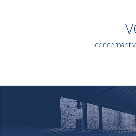
V
concernant vo