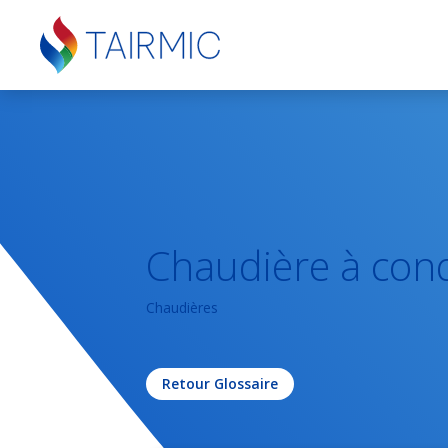
Chaudière à con
Chaudières
Retour Glossaire