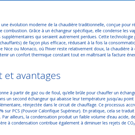
 une évolution moderne de la chaudière traditionnelle, conçue pour ré
e combustion. Grâce à un échangeur spécifique, elle condense les va
s supplémentaires qui seraient autrement perdues. Cette technologie p
 chauffants) de façon plus efficace, réduisant à la fois la consommat
 Nice ou Monaco, où l’hiver reste relativement doux, la chaudière à
enir un confort thermique constant tout en maîtrisant la facture éne
 et avantages
nne à partir de gaz ou de fioul, qu’elle brûle pour chauffer un échang
dans un second échangeur qui abaisse leur température jusqu’au point 
plémentaire, réinjectée dans le circuit de chauffage. Ce processus ac
 % sur PCS (Pouvoir Calorifique Supérieur). En pratique, cela se trad
Par ailleurs, la condensation produit un faible volume d’eau acide, d
ière à condensation contribue également à diminuer les rejets de CO₂ e