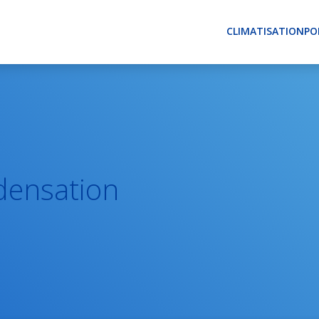
CLIMATISATION
PO
densation