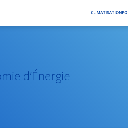
CLIMATISATION
PO
omie d’Énergie