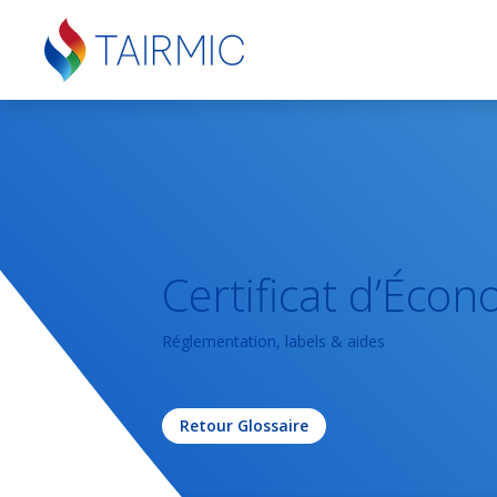
Certificat d’Écon
Réglementation, labels & aides
Retour Glossaire